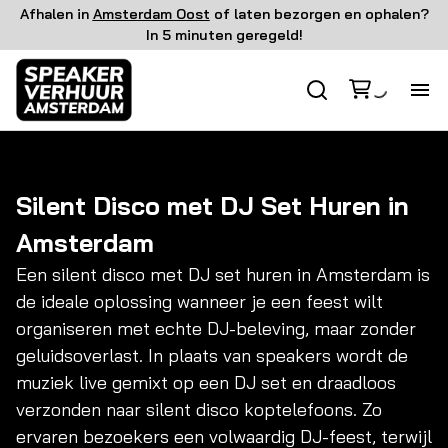
Afhalen in
Amsterdam Oost
of laten bezorgen en ophalen?
In 5 minuten geregeld!
Ho
Ge
Silent Disco met DJ Set Huren in
Amsterdam
Li
Een silent disco met DJ set huren in Amsterdam is
de ideale oplossing wanneer je een feest wilt
Vi
organiseren met echte DJ-beleving, maar zonder
geluidsoverlast. In plaats van speakers wordt de
FX
muziek live gemixt op een DJ set en draadloos
verzonden naar silent disco koptelefoons. Zo
Ov
ervaren bezoekers een volwaardig DJ-feest, terwijl