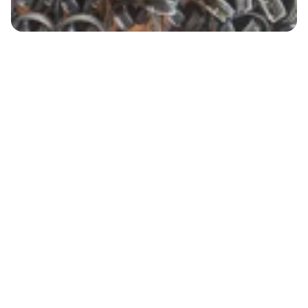
Silent disco met DJ set
huren in Amsterdam? Regel
het eenvoudig bij SVA.
Wil je een silent disco met DJ set huren in
Amsterdam en een feest organiseren zonder
geluidsoverlast, maar mét DJ-ervaring? Regel het
eenvoudig bij Speaker Verhuur Amsterdam. Kies
de juiste set, combineer met het gewenste aantal
koptelefoons en zorg dat alles vooraf goed