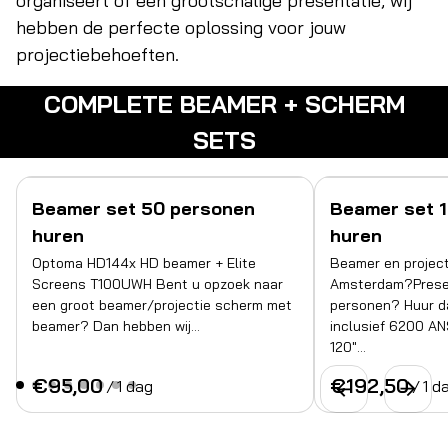
organiseert of een grootschalige presentatie, wij
hebben de perfecte oplossing voor jouw
projectiebehoeften.
COMPLETE BEAMER + SCHERM
SETS
Beamer set 50 personen
Beamer set 
huren
huren
Optoma HD144x HD beamer + Elite
Beamer en project
Screens T100UWH Bent u opzoek naar
Amsterdam?Presen
een groot beamer/projectie scherm met
personen? Huur d
beamer? Dan hebben wij…
inclusief 6200 A
120"…
/
/