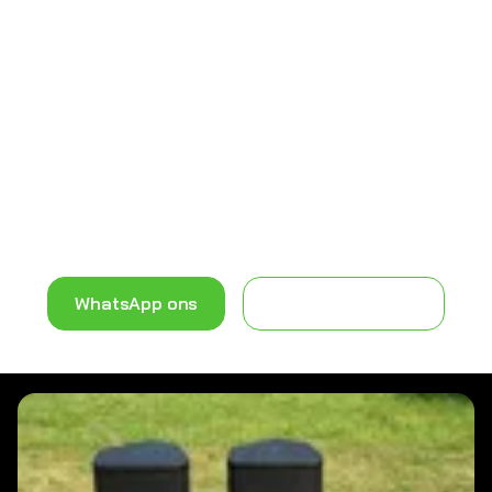
Huur veilig en snel met iDeal of vraag gratis een
offerte.
Selecteer de bezorg- en ophaaltijden tussen 8:00
's ochtends en 22:00 's avonds.
Heeft u nog vragen?
Neem contact met ons op
via WhatsApp of email Wij helpen u graag!
WhatsApp ons
Contact pagina >