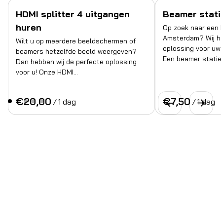
HDMI splitter 4 uitgangen
Beamer stati
huren
Op zoek naar een 
Amsterdam? Wij h
Wilt u op meerdere beeldschermen of
oplossing voor uw
beamers hetzelfde beeld weergeven?
Een beamer statie
Dan hebben wij de perfecte oplossing
voor u! Onze HDMI…
/
/
Apparatuur huren in Amsterdam kan niet
makkelijker:
Alle prijzen zijn inclusief 21% btw, bezorgen,
installeren en ophalen in Amsterdam.