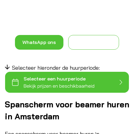
Ev
Alle prijzen zijn inclusief 21% btw, bezorgen,
installeren en ophalen in Amsterdam.
Co
WhatsApp ons
Contact pagina
Selecteer hieronder de huurperiode:
Spanscherm voor beamer huren
in Amsterdam
Een spanscherm voor beamer huren in