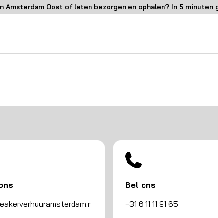
in
Amsterdam Oost
of laten bezorgen en ophalen? In 5 minuten 
 ons
Bel ons
eakerverhuuramsterdam.n
+31 6 11 11 91 65