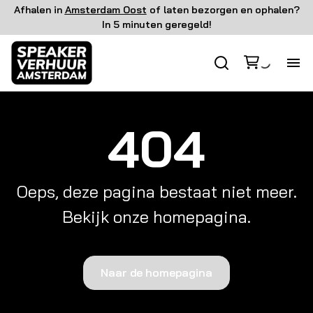
Afhalen in
Amsterdam Oost
of laten bezorgen en ophalen?
In 5 minuten geregeld!
Ho
404
Ge
Li
Oeps, deze pagina bestaat niet meer.
Bekijk onze homepagina.
Vi
FX
Naar de homepagina
Ov